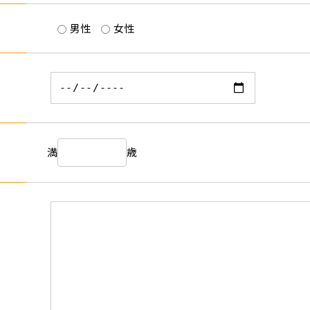
男性
女性
満
歳