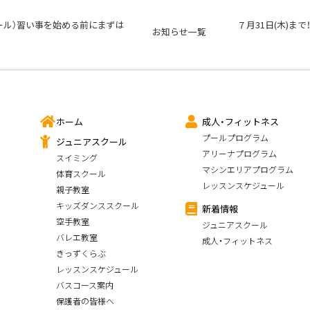
ール）習い事を始める前にまずは
７月31日(木)ま
お知らせ一覧
ホーム
成人・フィットネス
プールプログラム
ジュニアスクール
アリーナプログラム
スイミング
マシンエリアプログラム
体育スクール
レッスンスケジュール
親子教室
キッズダンススクール
新着情報
空手教室
ジュニアスクール
バレエ教室
成人・フィットネス
きっずくらぶ
レッスンスケジュール
バスコース案内
保護者の皆様へ