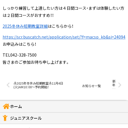
しっかり練習して上達したい方は４日間コース・まずは体験したい方
は２日間コースがおすすめ！！
2025冬休み短期教室詳細
はこちらから！
https://scr.buscatch.net/application/set/?f=macsp_kb&si=24094
お申込みはこちら！
TEL042-328-7500
皆さまのご参加お待ち申し上げます。
新
☃2025年冬休み短期教室☃11月4日
年
お知らせ一覧
(火)AM10：00～予約開始！
の
ご
挨
拶
ホーム
ジュニアスクール